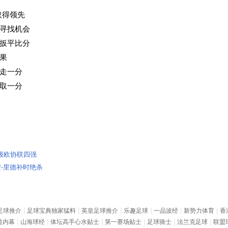
取得领先
寻找机会
扳平比分
果
走一分
取一分
晋级欧协联四强
安-里德补时绝杀
|
|
|
|
|
|
足球推介
足球宝典独家猛料
英皇足球推介
乐趣足球
一品波经
新势力体育
香
|
|
|
|
|
|
道内幕
山海球经
体坛高手心水贴士
第一赛场贴士
足球骑士
法兰克足球
联盟