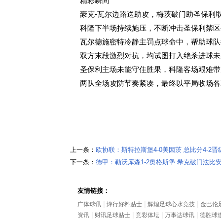
精彩瞬间
豪克-瓦尔边路送助攻，梅茨破门助圣保利
科隆下半场持续施压，不断冲击圣保利禁区
瓦尔德施密特冷静主罚点球命中，帮助球队
双方末段激烈对抗，均试图打入绝杀进球未
圣保利主场未能守住胜果，科隆客场艰难带
两队全场攻防节奏紧凑，最终以平局收场各
上一条：
欧协联：斯特拉斯堡4-0美因茨 总比分4-2
下一条：
德甲：勒沃库森1-2奥格斯堡 希克破门法比
友情链接：
|
|
|
广体球讯
烽行好料贴士
辉煌足球心水竞技
金巴伦
|
|
|
|
资讯
财讯足球贴士
竞彩体坛
万事达球讯
德胜球