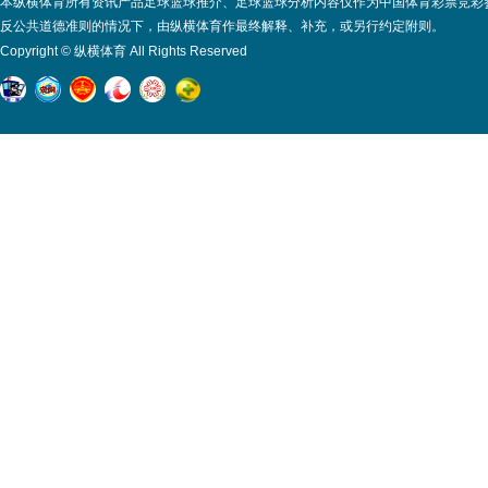
本纵横体育所有资讯产品足球篮球推介、足球篮球分析内容仅作为中国体育彩票竞彩
反公共道德准则的情况下，由纵横体育作最终解释、补充，或另行约定附则。
Copyright © 纵横体育 All Rights Reserved