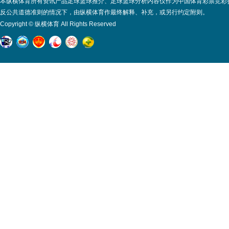
本纵横体育所有资讯产品足球篮球推介、足球篮球分析内容仅作为中国体育彩票竞彩
反公共道德准则的情况下，由纵横体育作最终解释、补充，或另行约定附则。
Copyright © 纵横体育 All Rights Reserved