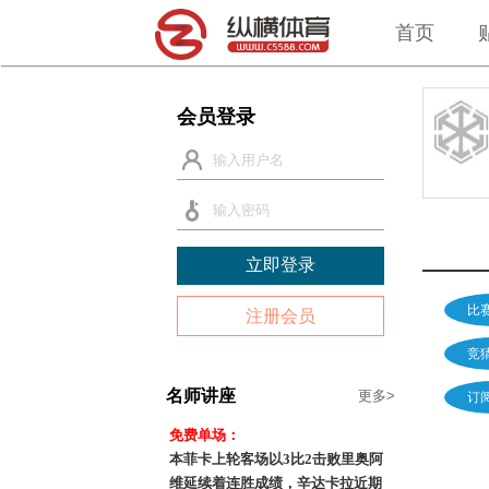
首页
会员登录
比
注册会员
竞
名师讲座
更多>
订
免费单场：
本菲卡上轮客场以3比2击败里奥阿
维延续着连胜成绩，辛达卡拉近期