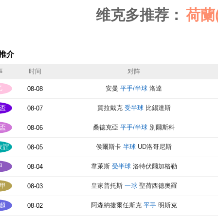
维克多推荐：
荷蘭(
推介
事
时间
对阵
乙
安曼
平手/半球
洛達
08-08
盃
賀拉戴克
受半球
比錫達斯
08-07
盃
桑德克亞
平手/半球
別爾斯科
08-06
友誼
侯爾斯卡
半球
UD洛哥尼斯
08-05
甲
韋萊斯
受半球
洛特伏爾加格勒
08-04
甲
皇家普托斯
一球
聖荷西德奧羅
08-03
超
阿森納捷爾任斯克
平手
明斯克
08-02