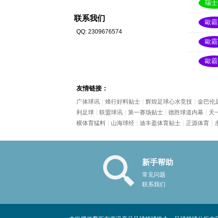
瑞士
联系我们
歐霸
QQ:
2309676574
歐霸
歐霸
友情链接：
|
|
|
广体球讯
烽行好料贴士
辉煌足球心水竞技
金巴伦
|
|
|
|
利足球
联盟球讯
第一赛场贴士
德胜球道内幕
天
|
|
|
|
横体育猛料
山海球经
迪丰盈体育贴士
正源体育
新手帮助
常见问题
联系我们