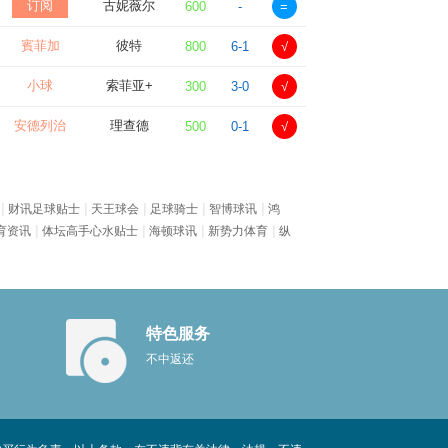
订阅
古妮薇尔
600
-
=
賓菲加
彼特
800
6-1
√
小球
索菲亚+
300
3-0
√
安德列治
理查德
500
0-1
√
|
|
|
|
|
财讯足球贴士
天王球会
足球骑士
智博球讯
鸿
|
|
|
|
育资讯
体坛高手心水贴士
海顿球讯
新势力体育
纵
特色服务
不中返还