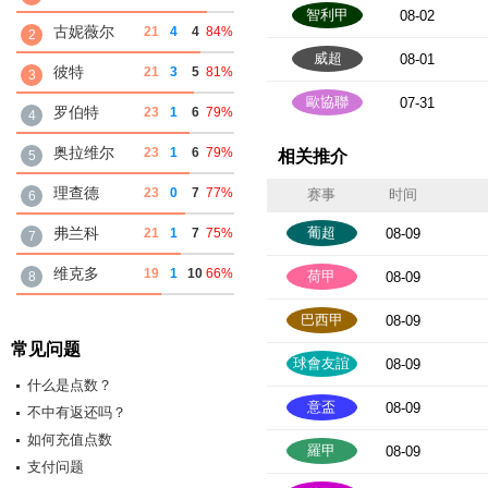
智利甲
08-02
古妮薇尔
21
4
4
84%
2
威超
08-01
彼特
21
3
5
81%
3
歐協聯
07-31
罗伯特
23
1
6
79%
4
奥拉维尔
23
1
6
79%
相关推介
5
理查德
23
0
7
77%
赛事
时间
6
弗兰科
葡超
21
1
7
75%
08-09
7
维克多
19
1
10
66%
荷甲
8
08-09
巴西甲
08-09
常见问题
球會友誼
08-09
什么是点数？
意盃
08-09
不中有返还吗？
如何充值点数
羅甲
08-09
支付问题