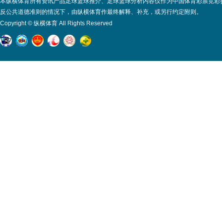
本纵横体育所有资讯产品足球篮球推介、足球篮球分析内容仅作为中国体育彩票竞彩
反公共道德准则的情况下，由纵横体育作最终解释、补充，或另行约定附则。
Copyright © 纵横体育 All Rights Reserved