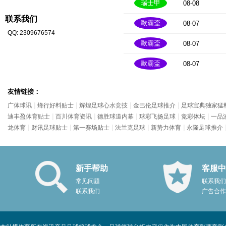
瑞士甲
08-08
联系我们
歐霸盃
08-07
QQ:
2309676574
歐霸盃
08-07
歐霸盃
08-07
友情链接：
|
|
|
|
广体球讯
烽行好料贴士
辉煌足球心水竞技
金巴伦足球推介
足球宝典独家猛
|
|
|
|
|
迪丰盈体育贴士
百川体育资讯
德胜球道内幕
球彩飞扬足球
竞彩体坛
一品
|
|
|
|
|
龙体育
财讯足球贴士
第一赛场贴士
法兰克足球
新势力体育
永隆足球推介
新手帮助
客服中
常见问题
联系我们
联系我们
广告合作