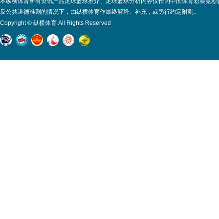
本纵横体育所有资讯产品足球篮球推介、足球篮球分析内容仅作为中国体育彩票竞彩
反公共道德准则的情况下，由纵横体育作最终解释、补充，或另行约定附则。
Copyright © 纵横体育 All Rights Reserved