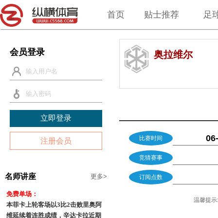
首页
贴士推荐
足
会员登录
奥拉维尔
06
比赛时间
注册会员
竞猜赛事
名师讲座
更多>
订阅点数
免费单场：
温馨提示
本菲卡上轮客场以3比2击败里奥阿
维延续着连胜成绩，辛达卡拉近期