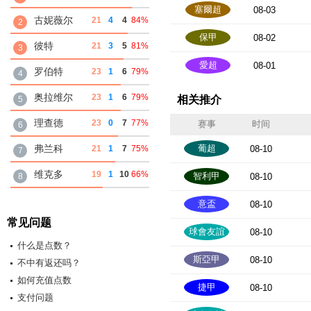
塞爾超
08-03
古妮薇尔
21
4
4
84%
2
保甲
08-02
彼特
21
3
5
81%
3
愛超
08-01
罗伯特
23
1
6
79%
4
奥拉维尔
23
1
6
79%
相关推介
5
理查德
23
0
7
77%
赛事
时间
6
弗兰科
葡超
21
1
7
75%
08-10
7
维克多
19
1
10
66%
智利甲
8
08-10
意盃
08-10
常见问题
球會友誼
08-10
什么是点数？
斯亞甲
08-10
不中有返还吗？
如何充值点数
捷甲
08-10
支付问题