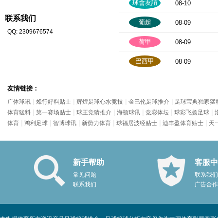
球會友誼
08-10
联系我们
葡超
08-09
QQ:
2309676574
荷甲
08-09
巴西甲
08-09
友情链接：
|
|
|
|
广体球讯
烽行好料贴士
辉煌足球心水竞技
金巴伦足球推介
足球宝典独家猛
|
|
|
|
|
|
体育猛料
第一赛场贴士
球王竞猜推介
海顿球讯
竞彩体坛
球彩飞扬足球
|
|
|
|
|
|
体育
鸿利足球
智博球讯
新势力体育
球福居波经贴士
迪丰盈体育贴士
天
新手帮助
客服中
常见问题
联系我们
联系我们
广告合作