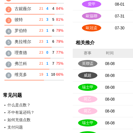
愛甲
08-01
古妮薇尔
21
4
4
84%
2
歐協聯
07-31
彼特
21
3
5
81%
3
歐冠盃
07-30
罗伯特
23
1
6
79%
4
奥拉维尔
23
1
6
79%
相关推介
5
理查德
23
0
7
77%
赛事
时间
6
弗兰科
英聯盃
21
1
7
75%
08-08
7
维克多
19
1
10
66%
威超
8
08-08
瑞士甲
08-08
常见问题
荷乙
08-08
什么是点数？
荷乙
08-08
不中有返还吗？
如何充值点数
瑞士甲
08-08
支付问题