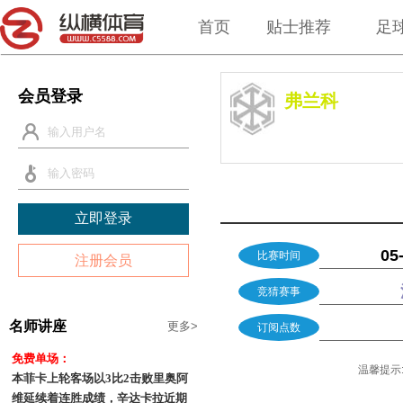
首页
贴士推荐
足
会员登录
弗兰科
05
比赛时间
注册会员
竞猜赛事
名师讲座
更多>
订阅点数
免费单场：
温馨提示
本菲卡上轮客场以3比2击败里奥阿
维延续着连胜成绩，辛达卡拉近期