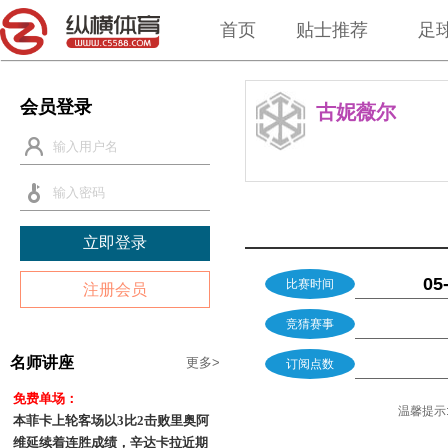
首页
贴士推荐
足
会员登录
古妮薇尔
05
比赛时间
注册会员
竞猜赛事
名师讲座
更多>
订阅点数
免费单场：
温馨提示
本菲卡上轮客场以3比2击败里奥阿
维延续着连胜成绩，辛达卡拉近期