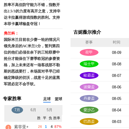
胜率不高但防守能力不错，指数开
出2.5/3的力度有高开之意，支持辛
达卡拉赢得游戏指数的胜利。支持
本菲卡赢球输盘夺冠！
古妮薇尔推介
弗兰科：
国际米兰目前在少赛一轮的情况只
赛事
时间
领先身后的AC米兰1分，暂列第四
位的他们必须在余下的三轮联赛中
荷甲
08-09
抢分才能保住下赛季欧冠的参赛资
瑞士甲
08-08
格，加上未来还有一场客战那不勒
斯的恶战要打，本场面对早早已经
歐霸盃
08-07
确定降级的切沃，战意十足的蓝黑
军团必定不会手软。
波蘭盃
08-06
专家胜率
丹麥盃
08-05
足球
篮球
7月
6月
5月
愛沙乙
08-04
胜
平
负
胜率
巴西盃
08-03
索菲亚+
26
1
4
87%
1