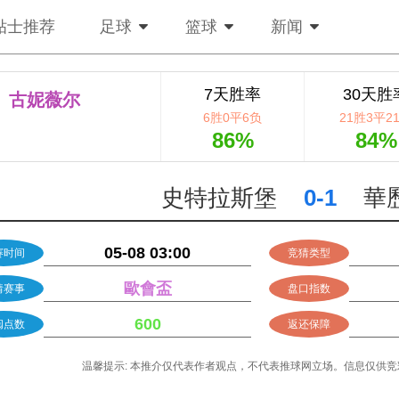
贴士推荐
足球
篮球
新闻
7天胜率
30天胜
古妮薇尔
6胜0平6负
21胜3平2
86%
84%
史特拉斯堡
0-1
華
05-08 03:00
赛时间
竞猜类型
歐會盃
猜赛事
盘口指数
600
阅点数
返还保障
温馨提示: 本推介仅代表作者观点，不代表推球网立场。信息仅供