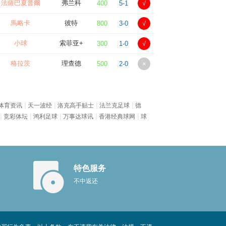
法薩巴夏普爾
弗兰科
400
5-1
√
馬略卡
彼特
800
3-0
√
小球
索菲亚+
300
1-0
√
格拉茨
理查德
500
2-0
×
|
|
|
|
体育资讯
天一波经
洛克高手贴士
法兰克足球
德
|
|
|
|
|
竞彩体坛
鸿利足球
万事达球讯
香港经典球网
球
特色服务
不中返还