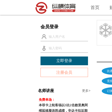
首页
会员登录
比
注册会员
竞
名师讲座
更多>
订
免费单场：
本菲卡上轮客场以3比2击败里奥阿
维延续着连胜成绩，辛达卡拉近期