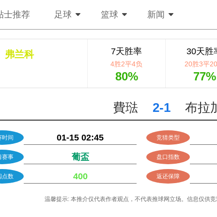
贴士推荐
足球
篮球
新闻
7天胜率
30天胜
弗兰科
4胜2平4负
20胜3平2
80%
77%
費琺
2-1
布拉
01-15 02:45
赛时间
竞猜类型
葡盃
猜赛事
盘口指数
400
阅点数
返还保障
温馨提示: 本推介仅代表作者观点，不代表推球网立场。信息仅供