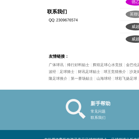
德
联系我们
英聯
QQ:
2309676574
威
威
友情链接：
|
|
|
广体球讯
烽行好料贴士
辉煌足球心水竞技
金巴伦
|
|
|
|
波经
足球骑士
财讯足球贴士
球王竞猜推介
沙龙
|
|
|
隆足球推介
第一赛场贴士
山海球经
球彩飞扬足球
新手帮助
常见问题
联系我们