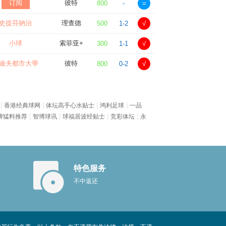
订阅
彼特
800
-
=
史提芬納治
理查德
500
1-2
√
小球
索菲亚+
300
1-1
√
迪夫都市大學
彼特
800
0-2
√
|
|
|
|
香港经典球网
体坛高手心水贴士
鸿利足球
一品
|
|
|
|
牌猛料推荐
智博球讯
球福居波经贴士
竞彩体坛
永
特色服务
不中返还