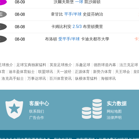
乙
沃爾夫斯堡
一球
凱沙羅頓
08-09
盃
韋甘比
平手/半球
史提芬納治
08-08
超
卡姆比利安
2.5/3
布里頓費里
08-08
超
布洛頓
受平手/半球
卡迪夫都市大學
卡
08-08
|
|
|
|
|
足球推介
足球宝典独家猛料
英皇足球推介
乐趣足球
德胜球道内幕
法兰克足球
|
|
|
|
|
|
|
体育
迪丰盈体育贴士
联盟球讯
天一波经
正源体育
新势力体育
天王球会
皇
|
|
|
|
|
洛克高手贴士
万事达球讯
百川体育资讯
纵横体育猛料
海顿球讯
客服中心
实力数据
联系我们
网站地图
广告合作
法律声明