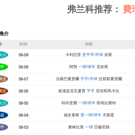
弗兰科推荐：
費
推介
事
时间
对阵
友誼
卡利亞里
受平手/半球
奈斯
08-09
士甲
阿勞
一球/球半
尼奈斯
08-08
圖盃
法薩巴夏普爾
平手/半球
拉那那夏普爾
08-07
圖盃
彼達提克瓦夏普
平手
尼坦耶馬卡比
08-06
友誼
特內里費
一球/球半
塔瑪拉賽特
08-05
典超
咸史泰斯
受一球/球半
天狼星
08-04
亞甲
奧林比查
一球
亞穆尼積
08-03