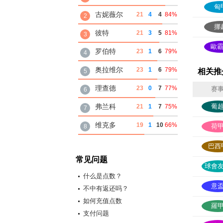
匈
古妮薇尔
21
4
4
84%
2
挪
彼特
21
3
5
81%
3
歐
罗伯特
23
1
6
79%
4
奥拉维尔
23
1
6
79%
相关推
5
理查德
23
0
7
77%
赛
6
弗兰科
葡
21
1
7
75%
7
维克多
19
1
10
66%
荷
8
巴西
常见问题
球會
什么是点数？
意
不中有返还吗？
如何充值点数
羅
支付问题