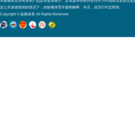
本纵横体育所有资讯产品足球篮球推介、足球篮球分析内容仅作为中国体育彩票竞彩
反公共道德准则的情况下，由纵横体育作最终解释、补充，或另行约定附则。
Copyright © 纵横体育 All Rights Reserved