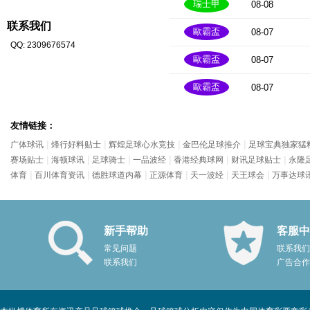
瑞士甲
08-08
联系我们
歐霸盃
08-07
QQ:
2309676574
歐霸盃
08-07
歐霸盃
08-07
友情链接：
|
|
|
|
广体球讯
烽行好料贴士
辉煌足球心水竞技
金巴伦足球推介
足球宝典独家猛
|
|
|
|
|
|
赛场贴士
海顿球讯
足球骑士
一品波经
香港经典球网
财讯足球贴士
永隆
|
|
|
|
|
|
体育
百川体育资讯
德胜球道内幕
正源体育
天一波经
天王球会
万事达球
新手帮助
客服中
常见问题
联系我们
联系我们
广告合作