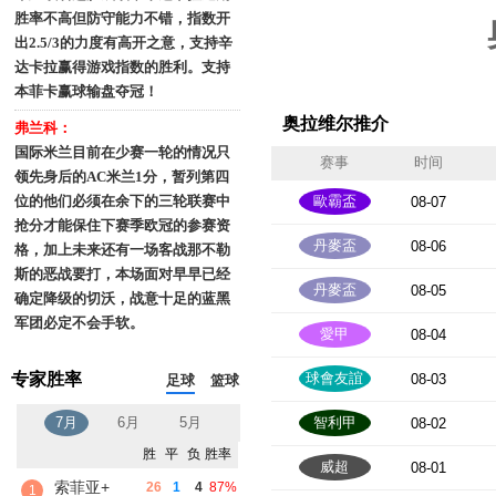
胜率不高但防守能力不错，指数开
出2.5/3的力度有高开之意，支持辛
达卡拉赢得游戏指数的胜利。支持
本菲卡赢球输盘夺冠！
奥拉维尔推介
弗兰科：
国际米兰目前在少赛一轮的情况只
赛事
时间
领先身后的AC米兰1分，暂列第四
位的他们必须在余下的三轮联赛中
歐霸盃
08-07
抢分才能保住下赛季欧冠的参赛资
丹麥盃
08-06
格，加上未来还有一场客战那不勒
斯的恶战要打，本场面对早早已经
丹麥盃
08-05
确定降级的切沃，战意十足的蓝黑
军团必定不会手软。
愛甲
08-04
专家胜率
球會友誼
08-03
足球
篮球
7月
6月
5月
智利甲
08-02
胜
平
负
胜率
威超
08-01
索菲亚+
26
1
4
87%
1