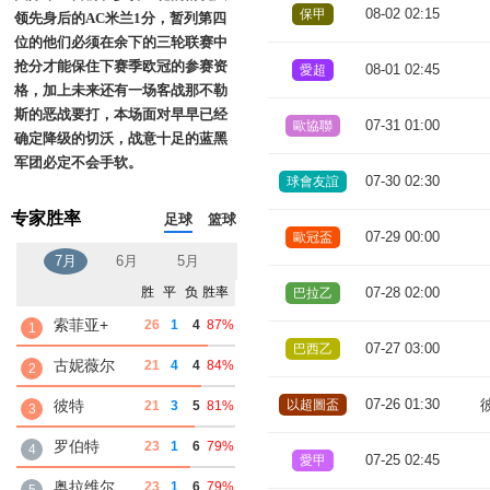
08-02 02:15
保甲
领先身后的AC米兰1分，暂列第四
位的他们必须在余下的三轮联赛中
抢分才能保住下赛季欧冠的参赛资
08-01 02:45
愛超
格，加上未来还有一场客战那不勒
斯的恶战要打，本场面对早早已经
07-31 01:00
歐協聯
确定降级的切沃，战意十足的蓝黑
军团必定不会手软。
07-30 02:30
球會友誼
专家胜率
足球
篮球
07-29 00:00
歐冠盃
7月
6月
5月
胜
平
负
胜率
07-28 02:00
巴拉乙
索菲亚+
26
1
4
87%
1
07-27 03:00
巴西乙
古妮薇尔
21
4
4
84%
2
07-26 01:30
彼特
以超圖盃
21
3
5
81%
3
罗伯特
23
1
6
79%
4
07-25 02:45
愛甲
奥拉维尔
23
1
6
79%