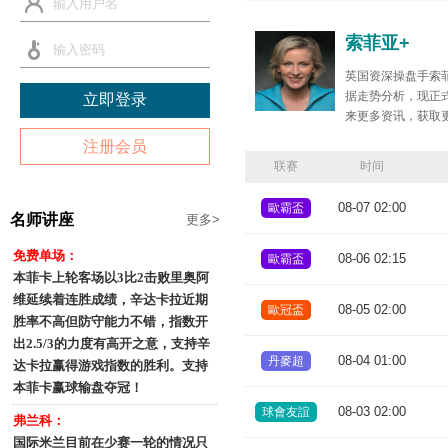
索菲亚+
英国资深操盘手索
据走势分析，现正
来更多资讯，获取
注册会员
联赛
时间
08-07 02:00
歐霸盃
名师讲座
更多>
免费单场：
08-06 02:15
歐霸盃
本菲卡上轮客场以3比2击败里奥阿
维延续着连胜成绩，辛达卡拉近期
08-05 02:00
歐冠盃
胜率不高但防守能力不错，指数开
出2.5/3的力度有高开之意，支持辛
08-04 01:00
丹麥超
达卡拉赢得游戏指数的胜利。支持
本菲卡赢球输盘夺冠！
08-03 02:00
球會友誼
弗兰科：
国际米兰目前在少赛一轮的情况只