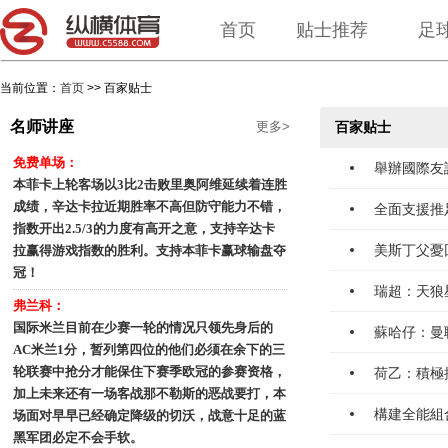
首页
贴士推荐
足
当前位置：
首页
>> 百家贴士
名师讲座
更多>
百家贴士
免费单场：
舉辦國際友
本菲卡上轮客场以3比2击败里奥阿维延续着连胜
成绩，辛达卡拉近期胜率不高但防守能力不错，
全面支援推
指数开出2.5/3的力度有高开之意，支持辛达卡
美斯丁父憂
拉赢得游戏指数的胜利。支持本菲卡赢球输盘夺
冠！
瑞超：天狼
弗兰科：
国际米兰目前在少赛一轮的情况只领先身后的
蘇哈仔：曼
AC米兰1分，暂列第四位的他们必须在余下的三
轮联赛中抢分才能保住下赛季欧冠的参赛资格，
荷乙：積極
加上未来还有一场客战那不勒斯的恶战要打，本
構建全能組
场面对早早已经确定降级的切沃，战意十足的蓝
黑军团必定不会手软。